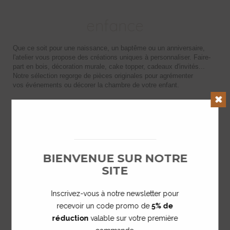
enfance
Que ce soit pour une naissance, un baptême ou un anniversaire,
l'atelier vous propose des créations uniques à personnaliser. Faire-
part en bois, décoration murale, cake topper, cadeaux d'invités...
Notre sélection regorge de pièces originales pour agrémenter
vos événements ou décorer la chambre de votre enfant.
Clos
BIENVENUE SUR NOTRE
SITE
Inscrivez-vous à notre newsletter pour
recevoir un code promo de
5% de
réduction
valable sur votre première