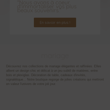
“Nous avons à coeur
d'immortaliser vos plus
beaux souvenirs.”
En savoir en plus !
mariage
Découvrez nos collections de mariage élégantes et raffinées. Elles
allient un design chic et délicat à un jeu subtil de matières, entre
bois et plexiglas. Décoration de table, cadeaux d'invités,
signalétique... Notre boutique regorge de jolies créations qui mettront
en valeur l'univers de votre joli jour.