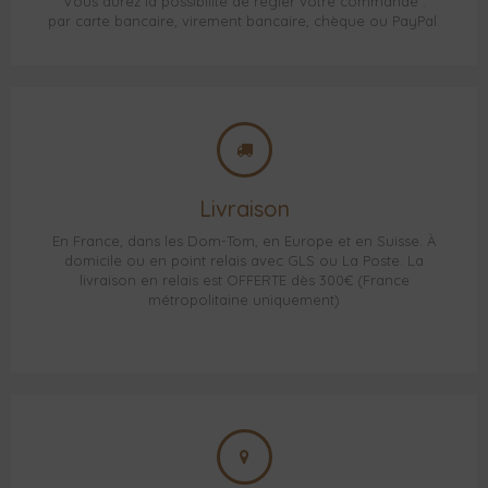
Vous aurez la possibilité de régler votre commande :
par carte bancaire, virement bancaire, chèque ou PayPal.
Livraison
En France, dans les Dom-Tom, en Europe et en Suisse. À
domicile ou en point relais avec GLS ou La Poste. La
livraison en relais est OFFERTE dès 300€ (France
métropolitaine uniquement)