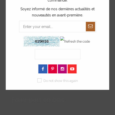
commande.
Collection arc-en-ciel
Soyez informé de nos dernières actualités et
nouveautés en avant-première.
Do not show this again
Faire-part en bois