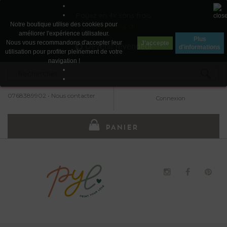
•
Payez en 4x sans frais
•
Notre boutique utilise des cookies pour
avec Paypal
améliorer l'expérience utilisateur.
Plus
Nous vous recommandons d'accepter leur
J'accepte
Devenir revendeur
d'informations
utilisation pour profiter pleinement de votre
navigation !
•
•
0768389902
•
Nous contacter
Connexion
PANIER