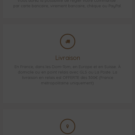
Vous aurez la possibilité de régler votre commande :
par carte bancaire, virement bancaire, chèque ou PayPal.
Livraison
En France, dans les Dom-Tom, en Europe et en Suisse. À
domicile ou en point relais avec GLS ou La Poste. La
livraison en relais est OFFERTE dès 300€ (France
métropolitaine uniquement)