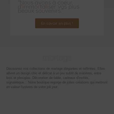
“Nous avons à coeur
d'immortaliser vos plus
beaux souvenirs.”
En savoir en plus !
mariage
Découvrez nos collections de mariage élégantes et raffinées. Elles
allient un design chic et délicat à un jeu subtil de matières, entre
bois et plexiglas. Décoration de table, cadeaux d'invités,
signalétique... Notre boutique regorge de jolies créations qui mettront
en valeur l'univers de votre joli jour.