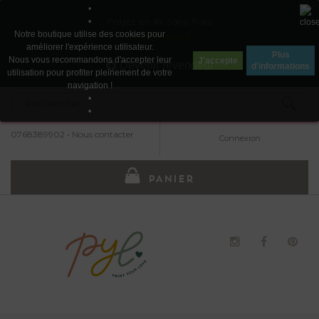
•
Payez en 4x sans frais
•
Notre boutique utilise des cookies pour
avec Paypal
améliorer l'expérience utilisateur.
Plus
Nous vous recommandons d'accepter leur
J'accepte
Devenir revendeur
d'informations
utilisation pour profiter pleinement de votre
navigation !
•
•
0768389902
•
Nous contacter
Connexion
PANIER