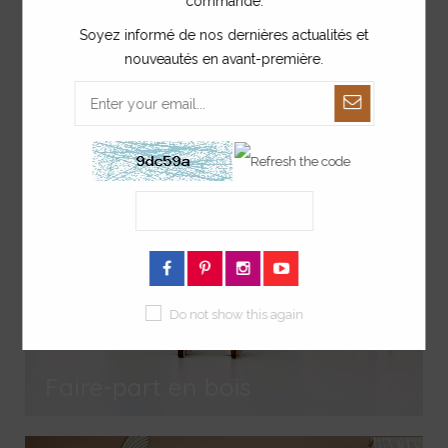
commande.
Collection arc-en-ciel
Soyez informé de nos dernières actualités et
nouveautés en avant-première.
Do not show this again
Faire-part en bois