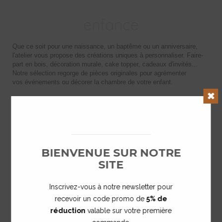
enfance
Que ce soit pour une naissance, un baptême ou un anniversaire,
l'atelier vous propose des créations uniques à personnaliser. Faire-
part en bois, décoration murale, cake topper, cadeaux d'invités...
Notre sélection regorge de pièces originales pour agrémenter
vos événements ou décorer la chambre de votre enfant.
Clos
BIENVENUE SUR NOTRE
SITE
Inscrivez-vous à notre newsletter pour
recevoir un code promo de
5% de
réduction
valable sur votre première