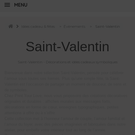
MENU
Idées cadeau & fêtes
>
Événements
>
Saint-Valentin
Saint-Valentin
Saint-Valentin - Décorations et idées cadeaux symboliques
Bienvenue dans notre sélection Saint-Valentin, pensée pour célébrer
l’amour sous toutes ses formes. Plus qu’une simple fête, la Saint-
Valentin est l’occasion de partager un moment de douceur, de sens et
de symboles.
Chez Print Your Love, nous vous proposons des créations décoratives
originales et durables : affiches murales aux messages forts,
décorations en forme de cœur, enseignes typographiques, petites
attentions à offrir ou à s’offrir.
Cette collection met à l’honneur l’amour de couple, l’amour familial et
l’amour du foyer, avec des pièces imaginées et fabriquées dans notre
atelier, pour embellir votre intérieur tout au long de l’année.