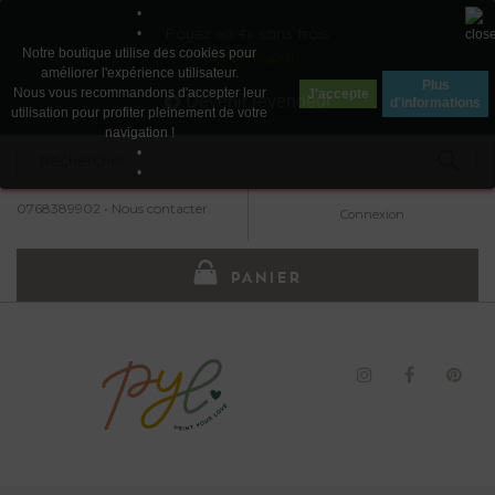
•
Payez en 4x sans frais
•
Notre boutique utilise des cookies pour
avec Paypal
améliorer l'expérience utilisateur.
Plus
Nous vous recommandons d'accepter leur
J'accepte
Devenir revendeur
d'informations
utilisation pour profiter pleinement de votre
navigation !
•
•
0768389902
•
Nous contacter
Connexion
PANIER