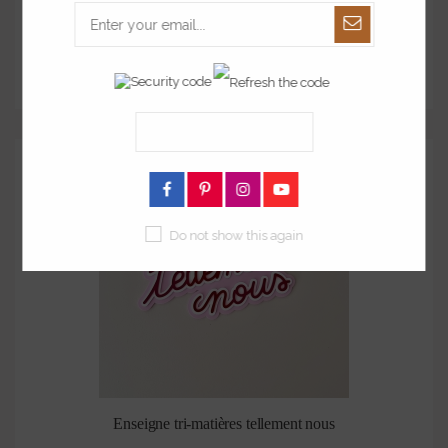
Affiche en plexiglas S'aimer comme jaja
à partir de
35,00 €
Do not show this again
Enseigne tri-matières tellement nous