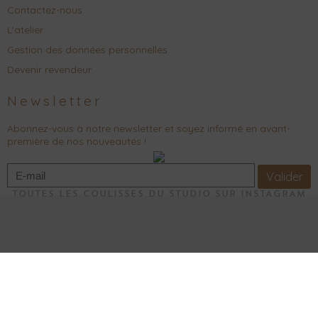
Contactez-nous
L'atelier
Gestion des données personnelles
Devenir revendeur
Newsletter
Abonnez-vous à notre newsletter et soyez informé en avant-
première de nos nouveautés !
Valider
TOUTES LES COULISSES DU STUDIO SUR INSTAGRAM