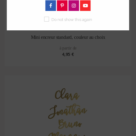
Do not show this again
Mini encreur standard, couleur au choix
à partir de
4,95 €