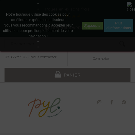
•
Payez en 4x sans frais
•
Notre boutique utilise des cookies pour
avec Paypal
améliorer l'expérience utilisateur.
Plus
Nous vous recommandons d'accepter leur
J'accepte
Devenir revendeur
d'informations
utilisation pour profiter pleinement de votre
navigation !
•
•
0768389902
•
Nous contacter
Connexion
PANIER