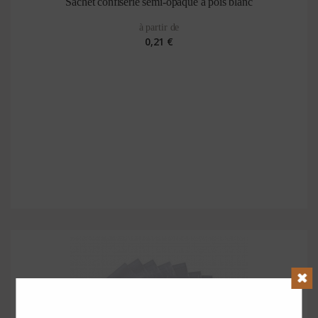
Sachet confiserie semi-opaque à pois blanc
à partir de
0,21 €
Clos