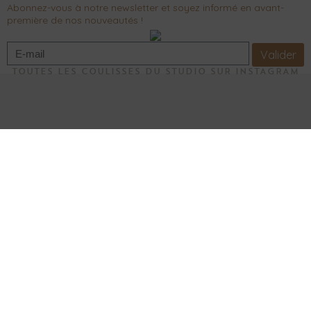
Abonnez-vous à notre newsletter et soyez informé en avant-
première de nos nouveautés !
Valider
TOUTES LES COULISSES DU STUDIO SUR INSTAGRAM