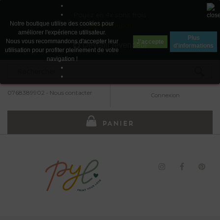
•
Payez en 4x sans frais
•
Notre boutique utilise des cookies pour
avec Paypal
améliorer l'expérience utilisateur.
Plus
Nous vous recommandons d'accepter leur
J'accepte
Devenir revendeur
d'informations
utilisation pour profiter pleinement de votre
navigation !
•
•
0768389902
•
Nous contacter
Connexion
PANIER