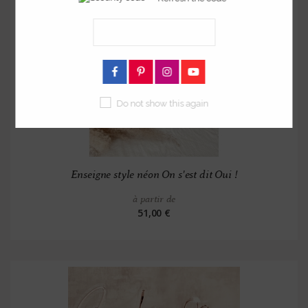
Do not show this again
Enseigne style néon On s'est dit Oui !
à partir de
51,00 €