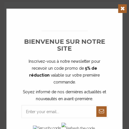
Clos
BIENVENUE SUR NOTRE
SITE
Inscrivez-vous à notre newsletter pour
recevoir un code promo de
5% de
réduction
valable sur votre première
commande.
Enseigne style néon Let's Party !
Soyez informé de nos dernières actualités et
à partir de
nouveautés en avant-première.
46,00 €