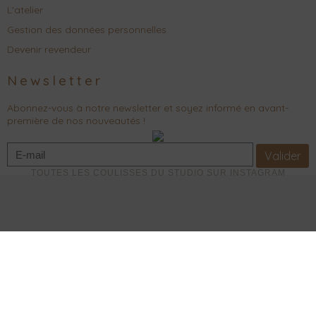
L'atelier
Gestion des données personnelles
Devenir revendeur
Newsletter
Abonnez-vous à notre newsletter et soyez informé en avant-
première de nos nouveautés !
Valider
TOUTES LES COULISSES DU STUDIO SUR INSTAGRAM