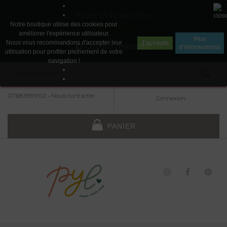
•
Payez en 4x sans frais
•
Notre boutique utilise des cookies pour
avec Paypal
améliorer l'expérience utilisateur.
Plus
Nous vous recommandons d'accepter leur
J'accepte
Devenir revendeur
d'informations
utilisation pour profiter pleinement de votre
navigation !
•
•
0768389902
•
Nous contacter
Connexion
PANIER