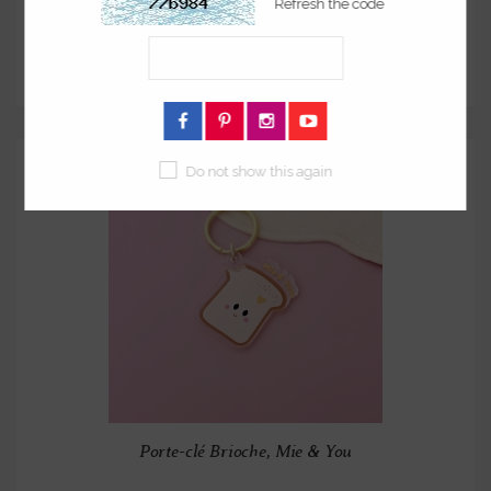
Porte-clé Avocat "Crush!"
12,00 €
Do not show this again
Porte-clé Brioche, Mie & You