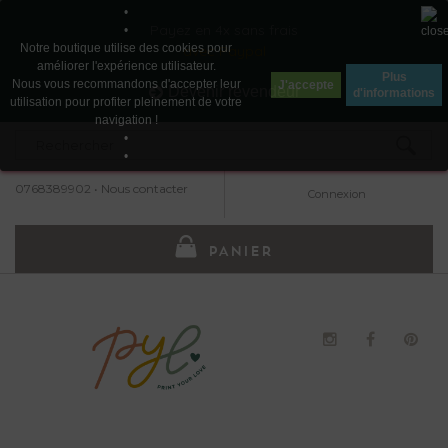
•
Payez en 4x sans frais
•
Notre boutique utilise des cookies pour
avec Paypal
améliorer l'expérience utilisateur.
Plus
Nous vous recommandons d'accepter leur
J'accepte
Devenir revendeur
d'informations
utilisation pour profiter pleinement de votre
navigation !
•
•
0768389902
•
Nous contacter
Connexion
PANIER