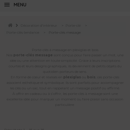
MENU
Décoration d'intérieur
>
Porte-clé
>
Porte-clés tendance
>
Porte-clés message
Porte-clés à message en plexiglas et bois
Nos
porte-clés message
sont conçus pour faire passer un mot, une
idée ou une attention en toute simplicité. Grâce à leurs inscriptions
courtes et leurs designs graphiques, ils deviennent de petits objets du
quotidien porteurs de sens.
En forme de cœur et réalisés en
plexiglas
ou
bois
, ces porte-clés
associent esthétique et symbolique. Ils sont parfaits pour accompagner
les clés ou un sac, tout en rappelant un message positif ou affirmé.
À offrir en cadeau ou à s’offrir, les porte-clés à message sont une
excellente idée pour marquer un moment ou faire plaisir sans occasion
particulière.
Résultats 1 - 15 sur 15.