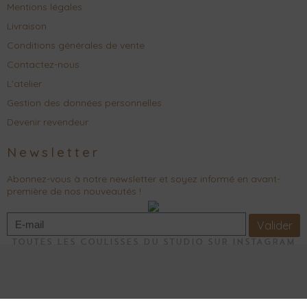
Mentions légales
Livraison
Conditions générales de vente
Contactez-nous
L'atelier
Gestion des données personnelles
Devenir revendeur
Newsletter
Abonnez-vous à notre newsletter et soyez informé en avant-
première de nos nouveautés !
Valider
TOUTES LES COULISSES DU STUDIO SUR INSTAGRAM