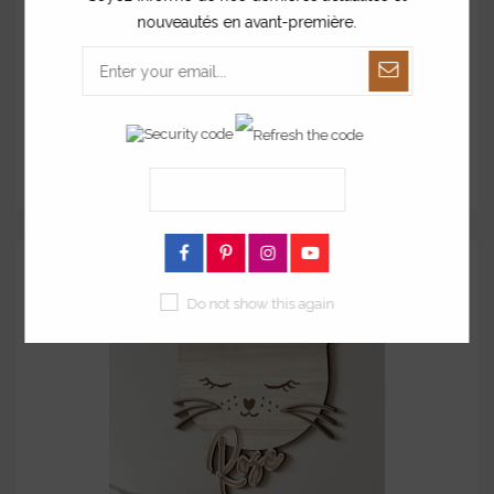
nouveautés en avant-première.
Enseigne prénom tri-matières terracotta
à partir de
43,00 €
Do not show this again