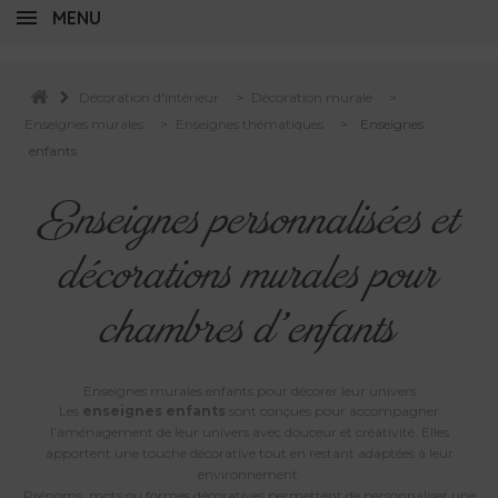
MENU
Décoration d'intérieur
>
Décoration murale
>
Enseignes murales
>
Enseignes thématiques
>
Enseignes
enfants
Enseignes personnalisées et
décorations murales pour
chambres d’enfants
Enseignes murales enfants pour décorer leur univers
Les
enseignes enfants
sont conçues pour accompagner
l’aménagement de leur univers avec douceur et créativité. Elles
apportent une touche décorative tout en restant adaptées à leur
environnement.
Prénoms, mots ou formes décoratives permettent de personnaliser une