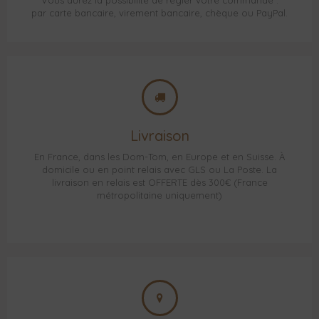
Vous aurez la possibilité de régler votre commande :
par carte bancaire, virement bancaire, chèque ou PayPal.
Livraison
En France, dans les Dom-Tom, en Europe et en Suisse. À
domicile ou en point relais avec GLS ou La Poste. La
livraison en relais est OFFERTE dès 300€ (France
métropolitaine uniquement)