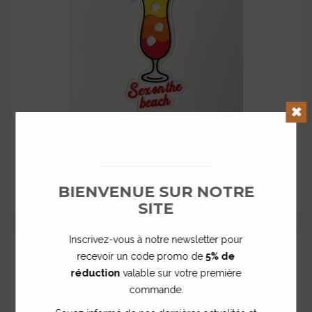
Clos
Enseigne cocktail Sex on the beach
à partir de
53,00 €
BIENVENUE SUR NOTRE
SITE
Inscrivez-vous à notre newsletter pour
recevoir un code promo de
5% de
réduction
valable sur votre première
commande.