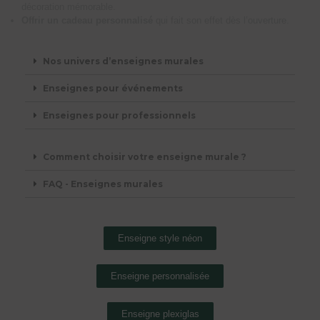
décoration mémorable.
Offrir un cadeau personnalisé
qui fait son effet dès l’ouverture.
Nos univers d’enseignes murales
Enseignes pour événements
Enseignes pour professionnels
Comment choisir votre enseigne murale ?
FAQ - Enseignes murales
Enseigne style néon
Enseigne personnalisée
Enseigne plexiglas