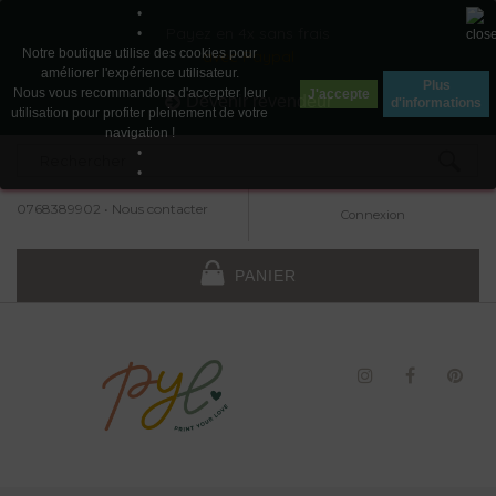
•
Payez en 4x sans frais
•
Notre boutique utilise des cookies pour
avec Paypal
améliorer l'expérience utilisateur.
Plus
Nous vous recommandons d'accepter leur
J'accepte
Devenir revendeur
d'informations
utilisation pour profiter pleinement de votre
navigation !
•
•
0768389902
•
Nous contacter
Connexion
PANIER