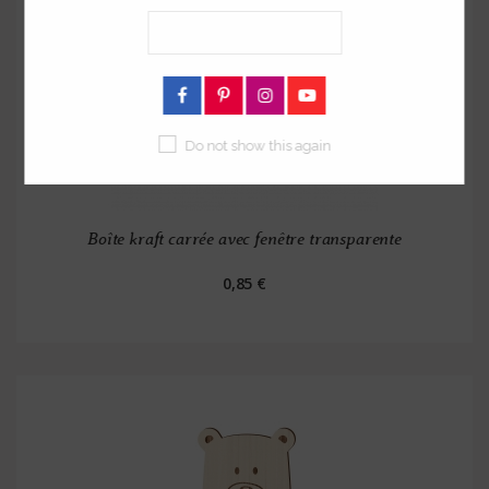
Do not show this again
Boîte kraft carrée avec fenêtre transparente
0,85 €