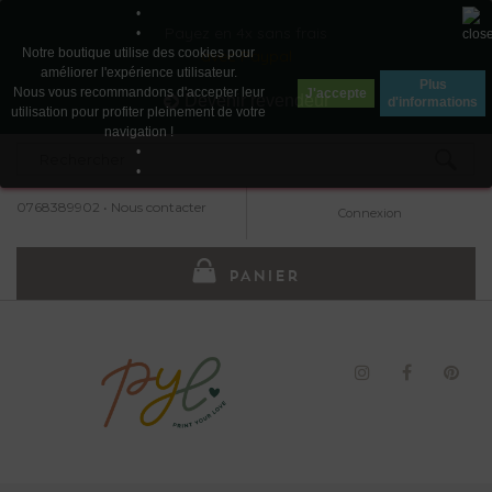
•
Payez en 4x sans frais
•
Notre boutique utilise des cookies pour
avec Paypal
améliorer l'expérience utilisateur.
Plus
Nous vous recommandons d'accepter leur
J'accepte
Devenir revendeur
d'informations
utilisation pour profiter pleinement de votre
navigation !
•
•
0768389902
•
Nous contacter
Connexion
PANIER