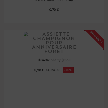
0,70 €
PROMO !
Assiette champignon
0,56 €
-40%
0,94 €