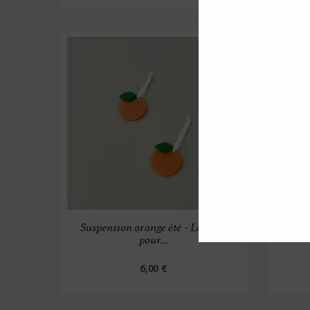
Suspension orange été - Lot de 2
Susp
pour...
6,00 €