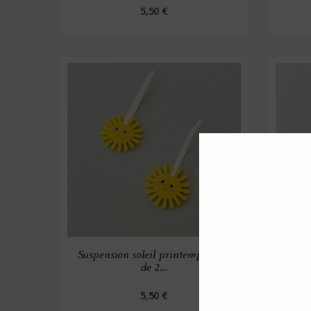
5,50 €
Suspension soleil printemps - Lot
Suspen
de 2...
5,50 €