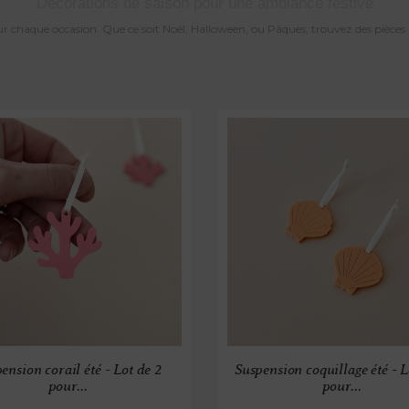
Décorations de saison pour une ambiance festive
ur chaque occasion. Que ce soit Noël, Halloween, ou Pâques, trouvez des pièce
ension corail été - Lot de 2
Suspension coquillage été - L
pour...
pour...