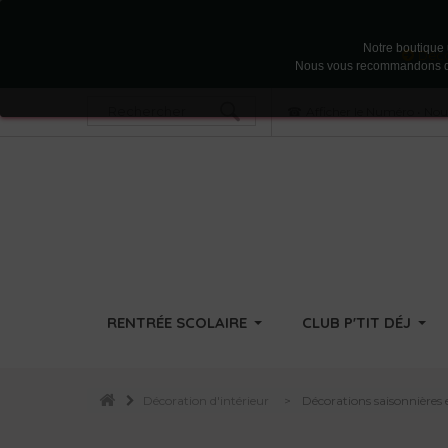
Notre boutique u
Nous vous recommandons d'acc
Afficher le Numéro
•
Nous
RENTRÉE SCOLAIRE
CLUB P'TIT DÉJ
Décoration d'intérieur
>
Décorations saisonnières 