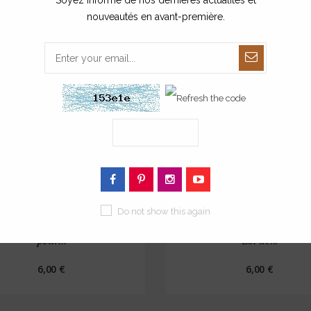
Soyez informé de nos dernières actualités et
nouveautés en avant-première.
Do not show this again
ension citron été - Lot de 2
Suspension quartier de citro
pour...
Lot de...
6,00 €
6,00 €