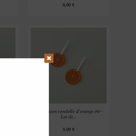
6,00 €
Close
temps -
Suspension rondelle d'orange été -
Lot de...
5,00 €