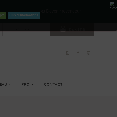
Li
Devenir revendeur
pte
Plus d'informations
Connexion
PANIER
DEAU
PRO
CONTACT