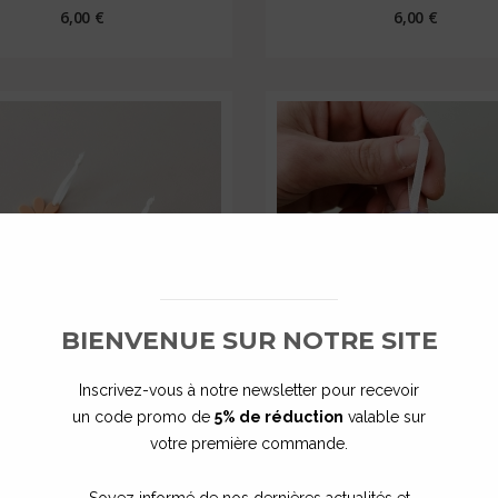
6,00 €
6,00 €
BIENVENUE SUR NOTRE SITE
Inscrivez-vous à notre newsletter pour recevoir
sion fleur printemps - Lot de
Suspension arc-en-ciel prin
un code promo de
5% de réduction
valable sur
2 pour...
Lot de...
votre première commande.
à partir de
5,50 €
6,50 €