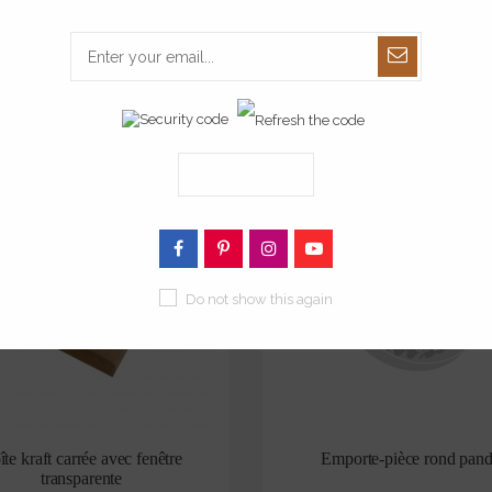
Cake topper panda
à partir de
22,00 €
Do not show this again
te kraft carrée avec fenêtre
Emporte-pièce rond pan
transparente