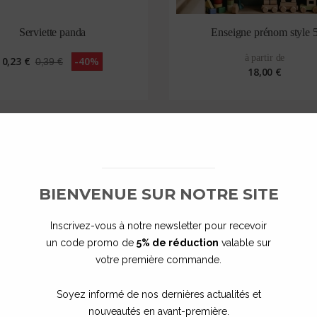
Serviette panda
Enseigne prénom style 
à partir de
0,23 €
-40%
0,39 €
18,00 €
BIENVENUE SUR NOTRE SITE
Magnet panda
à partir de
Inscrivez-vous à notre newsletter pour recevoir
3,50 €
un code promo de
5% de réduction
valable sur
votre première commande.
Soyez informé de nos dernières actualités et
nouveautés en avant-première.