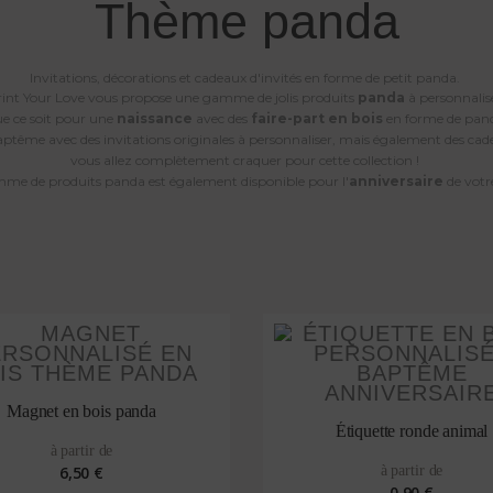
Thème panda
Invitations, décorations et cadeaux d'invités en forme de petit panda.
rint Your Love vous propose une gamme de jolis produits
panda
à personnalis
e ce soit pour une
naissance
avec des
faire-part en bois
en forme de pan
ptême avec des invitations originales à personnaliser, mais également des cade
vous allez complètement craquer pour cette collection !
me de produits panda est également disponible pour l'
anniversaire
de votr
Magnet en bois panda
Étiquette ronde animal
à partir de
6,50 €
à partir de
0,90 €