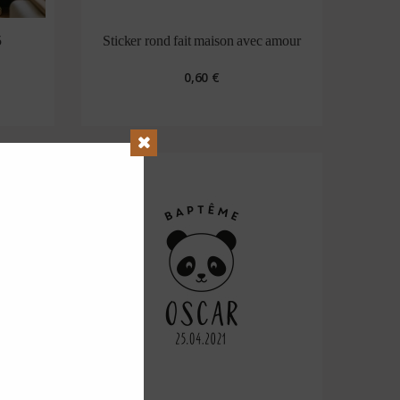
5
Sticker rond fait maison avec amour
0,60 €
Close