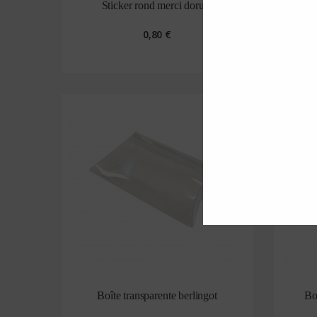
Sticker rond merci dorure
0,80 €
Boîte transparente berlingot
Boî