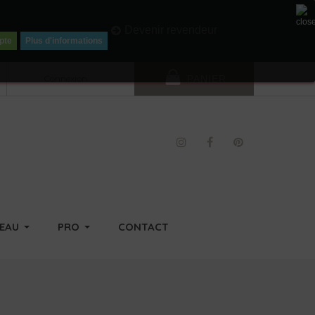
Li
Devenir revendeur
pte
Plus d'informations
Connexion
PANIER
DEAU
PRO
CONTACT