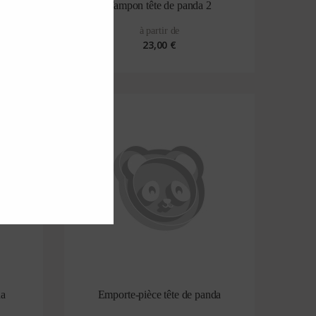
Tampon tête de panda 2
à partir de
23,00 €
da
Emporte-pièce tête de panda