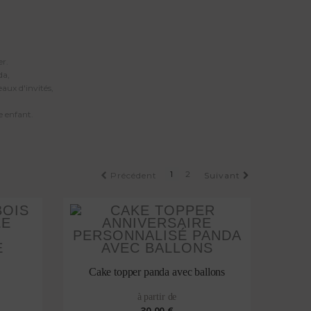
er.
da,
aux d'invités,
e enfant.
1
2
Précédent
Suivant
Cake topper panda avec ballons
à partir de
30,00 €