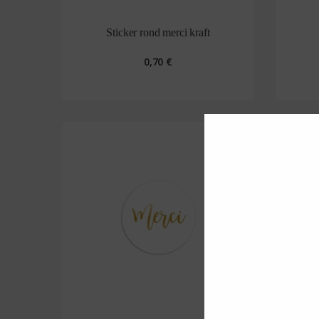
Sticker rond merci kraft
0,70 €