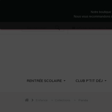
Notre boutique u
Nous vous recommandons d'acc
Afficher le Numéro
•
Nous
RENTRÉE SCOLAIRE
CLUB P'TIT DÉJ
Enfance
>
Collections
>
Panda