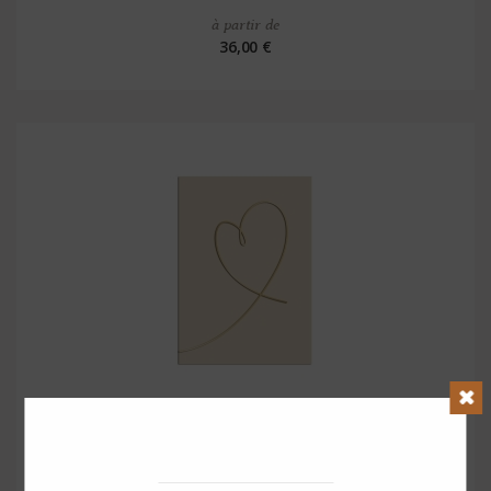
à partir de
36,00 €
Clos
Affiche en plexiglas coeur one line
à partir de