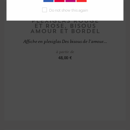
Do not show this again
Affiche en plexiglas Des bisous de l'amour...
à partir de
48,00 €