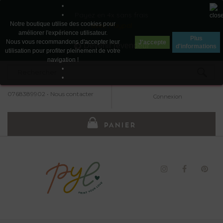
•
Payez en 4x sans frais
•
Notre boutique utilise des cookies pour
avec Paypal
améliorer l'expérience utilisateur.
Plus
Nous vous recommandons d'accepter leur
J'accepte
Devenir revendeur
d'informations
utilisation pour profiter pleinement de votre
navigation !
•
•
0768389902
•
Nous contacter
Connexion
PANIER