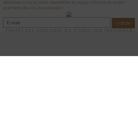
Abonnez-vous à notre newsletter et soyez informé en avant-
première de nos nouveautés !
Valider
TOUTES LES COULISSES DU STUDIO SUR INSTAGRAM