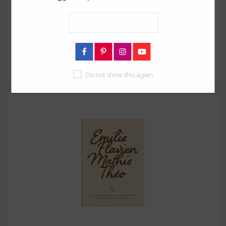
Affiche en bois Le bonheur se crée en famille
à partir de
29,00 €
Do not show this again