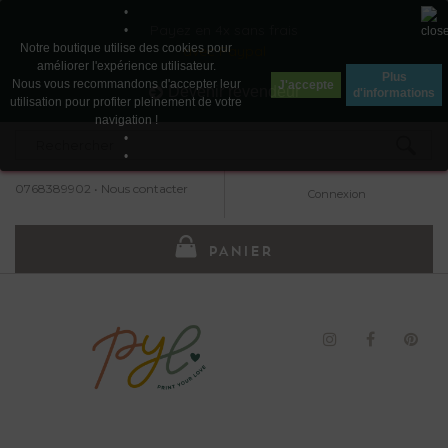
•
Payez en 4x sans frais
•
Notre boutique utilise des cookies pour
avec Paypal
améliorer l'expérience utilisateur.
Plus
Nous vous recommandons d'accepter leur
J'accepte
Devenir revendeur
d'informations
utilisation pour profiter pleinement de votre
navigation !
•
•
0768389902
•
Nous contacter
Connexion
PANIER