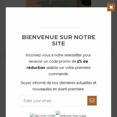
Clos
Affiche Le plus doux bonheur est celui...
à partir de
BIENVENUE SUR NOTRE
36,00 €
SITE
Inscrivez-vous à notre newsletter pour
recevoir un code promo de
5% de
réduction
valable sur votre première
commande.
Soyez informé de nos dernières actualités et
nouveautés en avant-première.