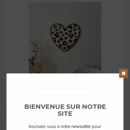
Décoration joli coeur motif léopard
Clos
à partir de
33,00 €
BIENVENUE SUR NOTRE
SITE
Inscrivez-vous à notre newsletter pour