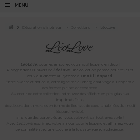
MENU
Décoration d'intérieur
>
Collections
>
LéoLove
LéoLove
LéoLove
, pour les amoureux du motif léopard en déco !
Plongez dans l’univers de
LéoLove
, une collection pensée pour celles et
ceux qui vibrent au rythme du
motif léopard
.
Entre audace et douceur, cette ligne mêle l’énergie sauvage du léopard à
des formes pleines de tendresse.
Au coeur de cette collection, retrouvez des affiches en plexiglas aux
imprimés félins,
des décorations murales en forme de fleurs et de coeurs habillées du motif
léopard revisité,
ainsi que des porte-clés qui vous suivront partout avec style !
Avec
LéoLove
, exprimez votre amour pour le léopard et affirmez votre
personnalité avec une touche à la fois sauvage et audacieuse.