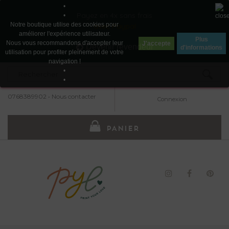
•
Payez en 4x sans frais
•
Notre boutique utilise des cookies pour
avec Paypal
améliorer l'expérience utilisateur.
Plus
Nous vous recommandons d'accepter leur
J'accepte
Devenir revendeur
d'informations
utilisation pour profiter pleinement de votre
navigation !
•
•
0768389902
•
Nous contacter
Connexion
PANIER