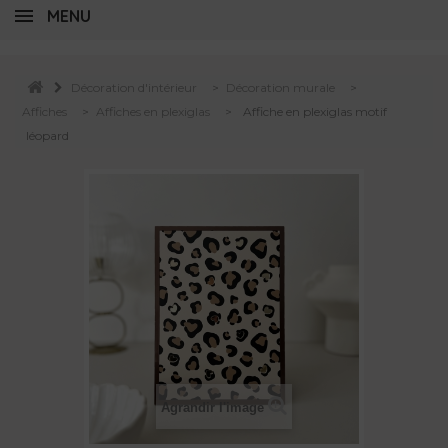
MENU
Décoration d'intérieur
>
Décoration murale
>
Affiches
>
Affiches en plexiglas
>
Affiche en plexiglas motif
léopard
Agrandir l'image