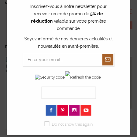
MONTANT TOTAL :
Inscrivez-vous à notre newsletter pour
45.00 €
recevoir un code promo de
5% de
réduction
valable sur votre première
COMMANDER
commande.
Soyez informé de nos dernières actualités et
nouveautés en avant-première.
DANS LA MÊME COLLECTION ...
Affiche en plexig...
Décoration papillon
E
Do not show this again