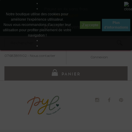
•
Payez en 4x sans frais
•
Notre boutique utilise des cookies pour
avec Paypal
améliorer l'expérience utilisateur.
Plus
Nous vous recommandons d'accepter leur
J'accepte
Devenir revendeur
d'informations
utilisation pour profiter pleinement de votre
navigation !
•
•
0768389902
•
Nous contacter
Connexion
PANIER