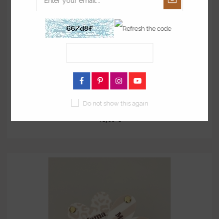
Miroir de poche coeur Bestie, Bichette ou...
Do not show this again
à partir de
18,00 €