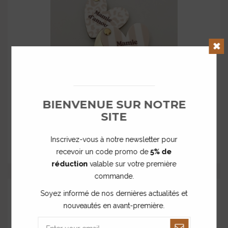
Clos
BIENVENUE SUR NOTRE
SITE
Miroir de poche coeur Mamie d'amour
à partir de
Inscrivez-vous à notre newsletter pour
18,00 €
recevoir un code promo de
5% de
réduction
valable sur votre première
commande.
Soyez informé de nos dernières actualités et
nouveautés en avant-première.