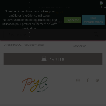
•
Payez en 4x sans frais
•
Notre boutique utilise des cookies pour
avec Paypal
améliorer l'expérience utilisateur.
Plus
Nous vous recommandons d'accepter leur
J'accepte
Devenir revendeur
d'informations
utilisation pour profiter pleinement de votre
navigation !
•
•
0768389902
•
Nous contacter
Connexion
PANIER