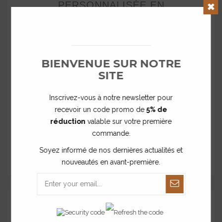
Clos
Décoration lion à poser
à partir de
BIENVENUE SUR NOTRE
13,50 €
SITE
Inscrivez-vous à notre newsletter pour
recevoir un code promo de
5% de
réduction
valable sur votre première
commande.
Soyez informé de nos dernières actualités et
nouveautés en avant-première.