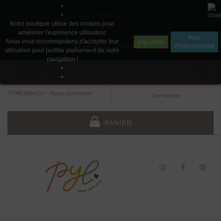
•
Payez en 4x sans frais
•
Notre boutique utilise des cookies pour
avec Paypal
améliorer l'expérience utilisateur.
Plus
Nous vous recommandons d'accepter leur
J'accepte
Devenir revendeur
d'informations
utilisation pour profiter pleinement de votre
navigation !
•
•
0768389902
•
Nous contacter
Connexion
PANIER