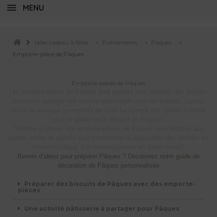
MENU
Idées cadeau & fêtes
>
Événements
>
Pâques
>
Emporte-pièce de Pâques
Emporte-pièces de Pâques
Les emporte-pièces de Pâques sont parfaits pour préparer des biscuits
maison et partager une activité gourmande avec les enfants. Lapins,
oeufs ou animaux permettent de créer facilement des sablés à thème
pour le goûter ou le dessert de Pâques.
Simples à utiliser, nos emporte-pièces de Pâques sont adaptés aux
petites mains et pensés pour transformer la préparation des biscuits en
moment ludique, à la maison comme en atelier créatif.
Besoin d’idées pour préparer Pâques ? Découvrez notre guide de
décoration de Pâques personnalisée
Préparer des biscuits de Pâques avec des emporte-
pièces
Une activité pâtisserie à partager pour Pâques