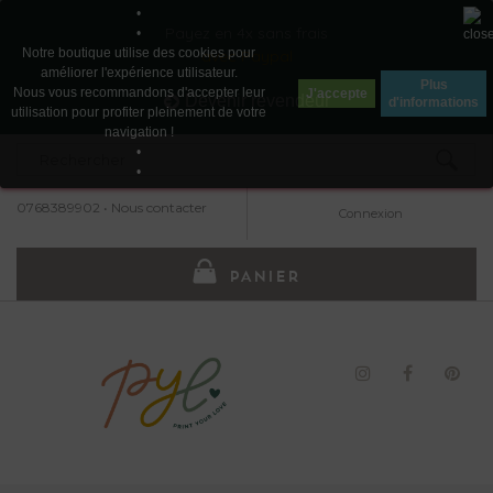
•
Payez en 4x sans frais
•
Notre boutique utilise des cookies pour
avec Paypal
améliorer l'expérience utilisateur.
Plus
Nous vous recommandons d'accepter leur
J'accepte
Devenir revendeur
d'informations
utilisation pour profiter pleinement de votre
navigation !
•
•
0768389902
•
Nous contacter
Connexion
PANIER