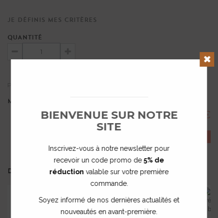
Je définis mes critères
QUANTITÉ
Clos
Prix unitaire dégressif :
0,21 €
TTC
MONTANT TOTAL :
BIENVENUE SUR NOTRE
0,21 €
SITE
COMMANDER
Inscrivez-vous à notre newsletter pour
recevoir un code promo de
5% de
DANS LA MÊME COLLECTION ...
réduction
valable sur votre première
commande.
Soyez informé de nos dernières actualités et
nouveautés en avant-première.