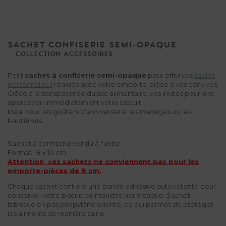
SACHET CONFISERIE SEMI-OPAQUE
COLLECTION
ACCESSOIRES
Petit
sachet à confiserie semi-opaque
pour offrir vos
sablés
personnalisés
réalisés avec votre emporte-pièce à vos convives.
Grâce à la transparence du sac alimentaire, vos invités pourront
apercevoir immédiatement votre biscuit.
Idéal pour les goûters d'anniversaire, les mariages ou les
baptêmes.
Sachet à confiserie vendu à l'unité
Format : 8 x 10 cm
Attention, ces sachets ne conviennent pas pour les
emporte-pièces de 8 cm.
Chaque sachet contient une bande adhésive autocollante pour
conserver votre biscuit de manière hermétique. Sachet
fabriqué en polypropylène orienté, ce qui permet de protéger
les aliments de manière saine.