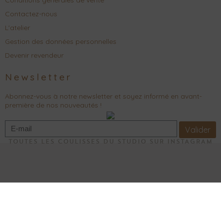
Contactez-nous
L'atelier
Gestion des données personnelles
Devenir revendeur
Newsletter
Abonnez-vous à notre newsletter et soyez informé en avant-
première de nos nouveautés !
Valider
TOUTES LES COULISSES DU STUDIO SUR INSTAGRAM