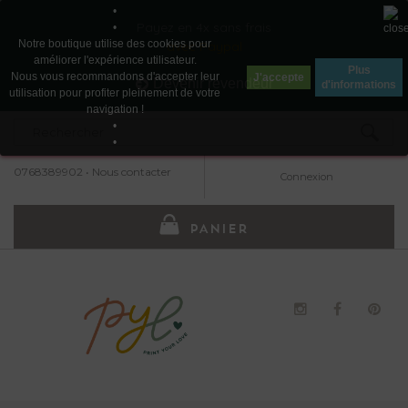
•
Payez en 4x sans frais
•
Notre boutique utilise des cookies pour
avec Paypal
améliorer l'expérience utilisateur.
Plus
Nous vous recommandons d'accepter leur
J'accepte
Devenir revendeur
d'informations
utilisation pour profiter pleinement de votre
navigation !
•
•
0768389902
•
Nous contacter
Connexion
PANIER