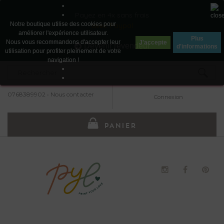
•
Payez en 4x sans frais
•
Notre boutique utilise des cookies pour
avec Paypal
améliorer l'expérience utilisateur.
Plus
Nous vous recommandons d'accepter leur
J'accepte
Devenir revendeur
d'informations
utilisation pour profiter pleinement de votre
navigation !
•
•
0768389902
•
Nous contacter
Connexion
PANIER