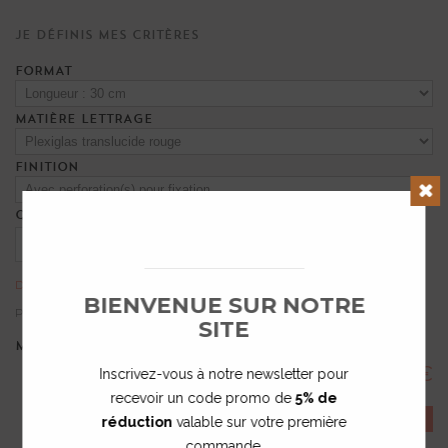
Je définis mes critères
FORMAT
MATIÈRE LETTRAGE
FINITION
QUANTITÉ
Clos
Délai de fabrication : 15 jours
BIENVENUE SUR NOTRE
Prix unitaire dégressif :
43,00 €
TTC
SITE
MONTANT TOTAL :
43.00 €
Inscrivez-vous à notre newsletter pour
recevoir un code promo de
5% de
COMMANDER
réduction
valable sur votre première
commande.