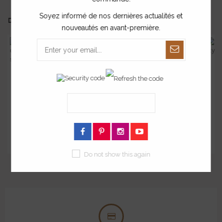
Soyez informé de nos dernières actualités et
DANS LA MÊME COLLECTION ...
nouveautés en avant-première.
E
Enseigne prénom s...
Enseigne style né...
Do not show this again