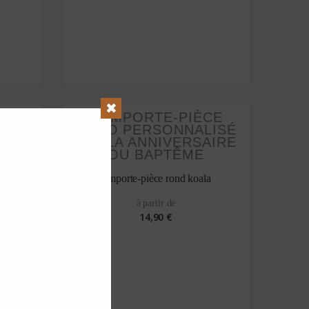
Close
la
Emporte-pièce rond koala
à partir de
14,90 €