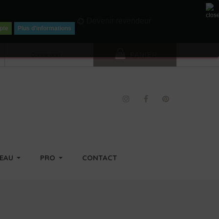
Li
Devenir revendeur
pte
Plus d'informations
Connexion
PANIER
DEAU
PRO
CONTACT