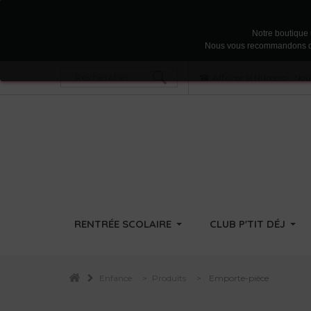
Notre boutique u
Nous vous recommandons d'acc
Afficher le Numéro
•
Nous
RENTRÉE SCOLAIRE
CLUB P'TIT DÉJ
Enfance
>
Produits
>
Emporte-pièce