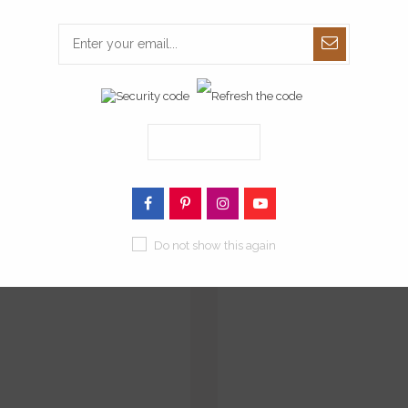
mporte-pièce étoile de mer
Emporte-pièce poulpe
Do not show this again
à partir de
à partir de
8,00 €
8,00 €