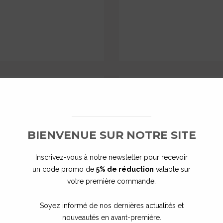
Emporte-pièce crocodile
Emporte-pièce tête de koa
BIENVENUE SUR NOTRE SITE
à partir de
à partir de
8,00 €
8,00 €
Inscrivez-vous à notre newsletter pour recevoir
un code promo de
5% de réduction
valable sur
votre première commande.
Soyez informé de nos dernières actualités et
nouveautés en avant-première.