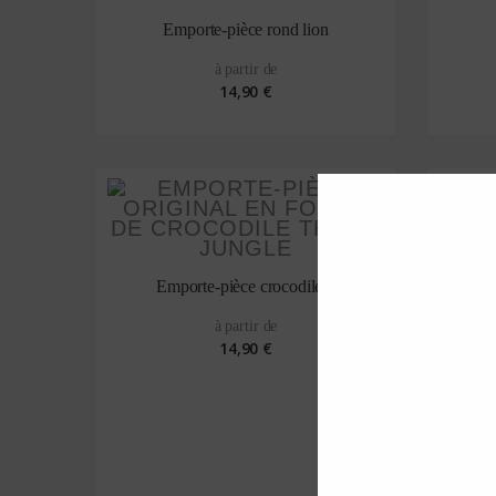
Emporte-pièce rond lion
à partir de
14,90 €
Emporte-pièce crocodile 2
à partir de
14,90 €