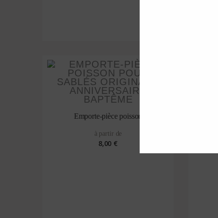
Emporte-pièce poisson
E
à partir de
8,00 €