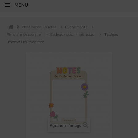
MENU
Idées cadeau & fêtes
>
Événements
>
Fin d'année scolaire
>
Cadeaux pour maîtresses
>
Tableau
mémo Fleurs en fête
Agrandir l'image