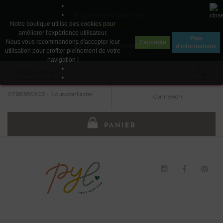
•
Payez en 4x sans frais
•
Notre boutique utilise des cookies pour
avec Paypal
améliorer l'expérience utilisateur.
Plus
Nous vous recommandons d'accepter leur
J'accepte
Devenir revendeur
d'informations
utilisation pour profiter pleinement de votre
navigation !
•
•
0768389902
•
Nous contacter
Connexion
PANIER