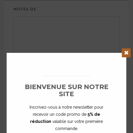
*
NOTES DE
*
SIGNATURE
Clos
BIENVENUE SUR NOTRE
SITE
Inscrivez-vous à notre newsletter pour
recevoir un code promo de
5% de
réduction
valable sur votre première
ENREGISTRER
commande.