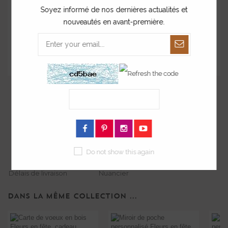
Après avoir enregistré votre personnalisation, n'oubliez pas
Soyez informé de nos dernières actualités et
d'ajouter le produit au panier.
nouveautés en avant-première.
*
champs requis
Poser une question
Commander
un échantillon
Do not show this again
Délais de livraison
Nuancier
DANS LA MÊME COLLECTION ...