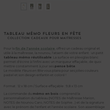
TABLEAU MÉMO FLEURS EN FÊTE
COLLECTION
CADEAUX
POUR
MAITRESSES
Pour la
fin de l'année scolaire
, offrez un cadeau original et
utile à la maîtresse, la nounou, l'atsem de votre enfant : un petit
tableau mémo réutilisable
. La surface en plexiglas blanc
permet d'écrire à l'infini avec un marqueur effaçable, de quoi
mettre constamment à jour ses
pense bête
.
Le modèle
Fleurs en fête
vous plaira pour ses jolies couleurs
pastel et son design enfantin et coloré !
Format : 12 x 18 cm / Surface effaçable : 9,8 x 13 cm
La commande du
mémo en bois
comprend la
personnalisation du tableau (NOTES de Maîtresse Marion,
NOTES de Nounou Caro, NOTES de Sophie...) et de la signature
avec le prénom de l'enfant et l'année scolaire. Son assemblage