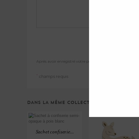
Après avoir enregistré votre personnalisation, n'oubliez pa
*
champs requis
DANS LA MÊME COLLECTION ...
Sachet confiserie...