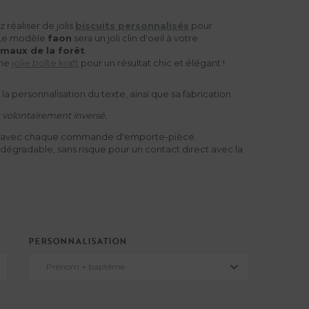
 réaliser de jolis
biscuits personnalisés
pour
 Le modèle
faon
sera un joli clin d'oeil à votre
imaux de la forêt
.
une
jolie boîte kraft
pour un résultat chic et élégant !
 personnalisation du texte, ainsi que sa fabrication.
st volontairement inversé.
 avec chaque commande d'emporte-pièce.
égradable, sans risque pour un contact direct avec la
PERSONNALISATION
Prénom + baptême