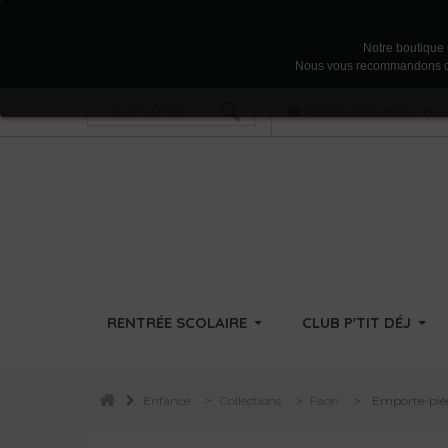
Notre boutique u
Nous vous recommandons d'acc
Afficher le Numéro
•
Nous
RENTRÉE SCOLAIRE
CLUB P'TIT DÉJ
Enfance
>
Collections
>
Faon
>
Emporte-pièc