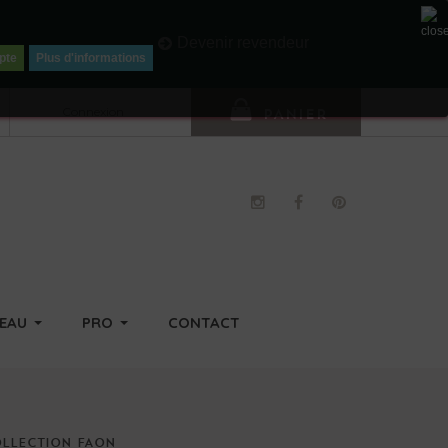
Li
Devenir revendeur
pte
Plus d'informations
Connexion
PANIER
DEAU
PRO
CONTACT
OLLECTION
FAON