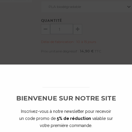
PLA biodégradable
QUANTITÉ
Délai de fabrication : 10 à 15 jours
Prix unitaire dégressif :
14,90 €
TTC
E PERSONNALISE MON PRODUIT
BIENVENUE SUR NOTRE SITE
 le produit.
e tenu responsable
Inscrivez-vous à notre newsletter pour recevoir
.
un code promo de
5% de réduction
valable sur
votre première commande.