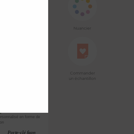
Nuancier
Commander
Poser une question
un échantillon
Porte-clé faon