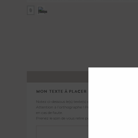
J
*
MON TEXTE À PLACER
Notez ci-dessous le(s) texte(s) que vous souhaitez placer sur
Attention à l’orthographe ! Print Your Love ne pourra êtr
en cas de faute.
Prenez le soin de vous relire puis cliquez sur « Enregistrer »