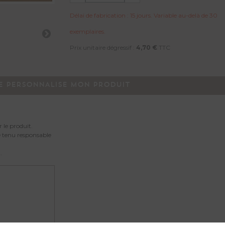
Délai de fabrication : 15 jours. Variable au-delà de 30
exemplaires.
Prix unitaire dégressif :
4,70 €
TTC
E PERSONNALISE MON PRODUIT
 le produit.
e tenu responsable
.