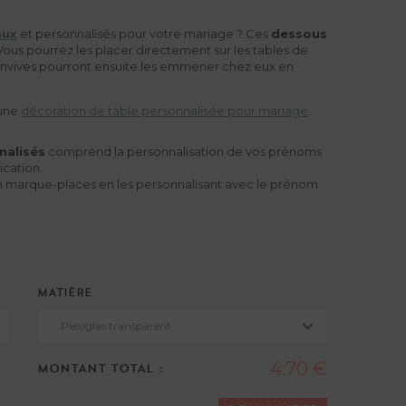
aux
et personnalisés pour votre mariage ? Ces
dessous
 Vous pourrez les placer directement sur les tables de
onvives pourront ensuite les emmener chez eux en
 une
décoration de table personnalisée pour mariage
.
nalisés
comprend la personnalisation de vos prénoms
ication.
 en marque-places en les personnalisant avec le prénom
MATIÈRE
Plexiglas transparent
4.70 €
MONTANT TOTAL :