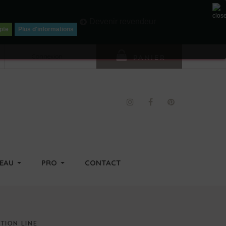
Li
Devenir revendeur
pte
Plus d'informations
Connexion
PANIER
DEAU
PRO
CONTACT
CTION
LINE