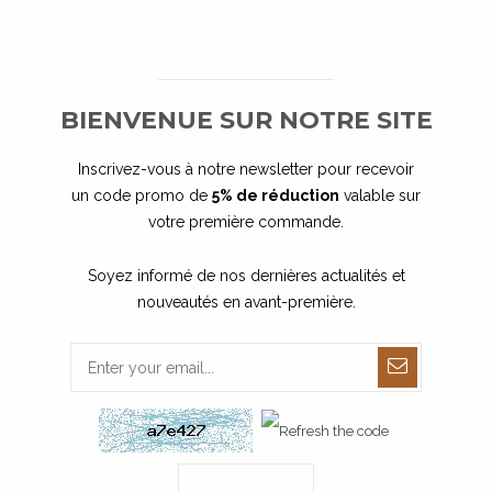
ENREGISTRER
BIENVENUE SUR NOTRE SITE
s d'ajouter le produit au panier.
Inscrivez-vous à notre newsletter pour recevoir
un code promo de
5% de réduction
valable sur
votre première commande.
Soyez informé de nos dernières actualités et
REMISE SUR LA QUANTITÉ
nouveautés en avant-première.
rix
Vous économisez
,10 €
Jusqu'à 6,00 €
,38 €
Jusqu'à 39,60 €
,00 €
Jusqu'à 85,20 €