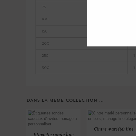
75
2
100
2
150
2
200
1
250
1
300
1
DANS LA MÊME COLLECTION ...
Cintre marié(e) line
Étiquette ronde line