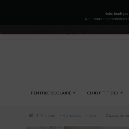
Notre boutique u
Nous vous recommandons d'acc
Afficher le Numéro
•
Nous
RENTRÉE SCOLAIRE
CLUB P'TIT DÉJ
Mariage
>
Collections
>
Line
>
Dessous de ver