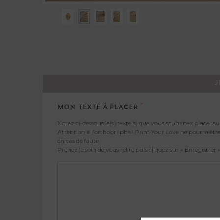
J
*
MON TEXTE À PLACER
Notez ci-dessous le(s) texte(s) que vous souhaitez placer sur
Attention à l’orthographe ! Print Your Love ne pourra êtr
en cas de faute.
Prenez le soin de vous relire puis cliquez sur « Enregistrer »