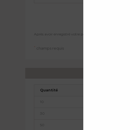
Après avoir enregistré votre personnalisation, n'oubliez pa
*
champs requis
Quantité
P
10
4
30
3
50
3