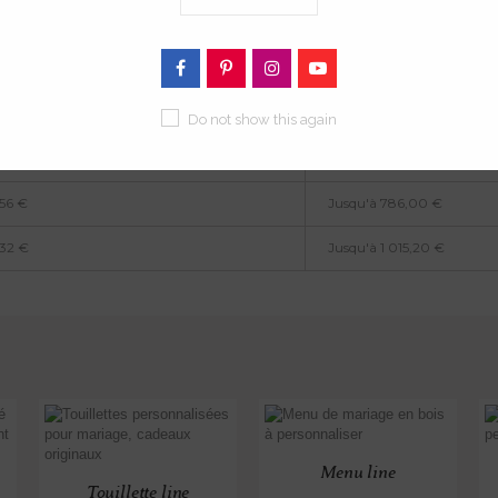
,76 €
Jusqu'à 145,80 €
,40 €
Jusqu'à 230,40 €
,10 €
Jusqu'à 390,60 €
Do not show this again
,80 €
Jusqu'à 580,80 €
,56 €
Jusqu'à 786,00 €
,32 €
Jusqu'à 1 015,20 €
Menu line
Touillette line