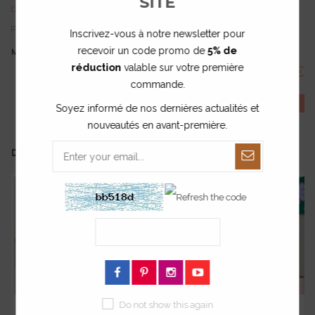
SITE
Délai de fabrication : 15 jours
Prix unitaire dégressif :
85,00 €
TTC
Inscrivez-vous à notre newsletter pour
recevoir un code promo de
5% de
MONTANT TOTAL :
réduction
valable sur votre première
85.00 €
commande.
COMMANDER
Soyez informé de nos dernières actualités et
nouveautés en avant-première.
DANS LA MÊME COLLECTION ...
Do not show this again
Affiche en plexig...
Affiche en plexig...
Dé