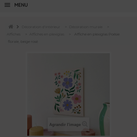
MENU
Décoration d'intérieur
>
Décoration murale
>
Affiches
>
Affiches en plexiglas
>
Affiche en plexiglas Poésie
florale, beige rosé
Agrandir l'image