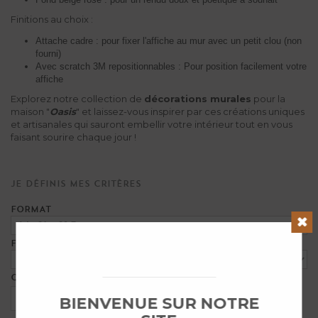
Finitions au choix :
Attache cadre : pour fixer l'affiche au mur avec un petit clou (non
fourni)
Avec scratch 3M repositionnables : Pour position facilement votre
affiche
Explorez notre collection de
décorations murales
pour la
maison "
Oasis
" et laissez-vous inspirer par ces créations uniques
et artisanales qui sauront embellir votre intérieur tout en vous
faisant sourire chaque jour !
Je définis mes critères
FORMAT
Clos
FINITION
QUANTITÉ
BIENVENUE SUR NOTRE