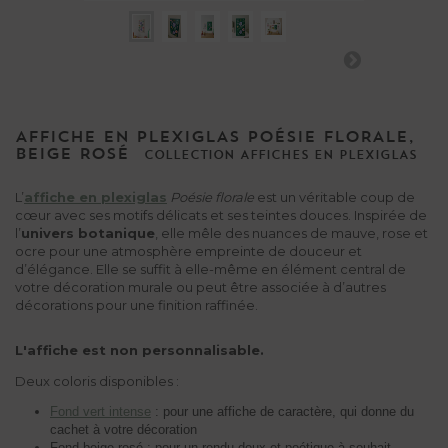
AFFICHE EN PLEXIGLAS POÉSIE FLORALE,
BEIGE ROSÉ
COLLECTION
AFFICHES
EN
PLEXIGLAS
L’
affiche en plexiglas
Poésie florale
est un véritable coup de
cœur avec ses motifs délicats et ses teintes douces. Inspirée de
l’
univers botanique
, elle mêle des nuances de mauve, rose et
ocre pour une atmosphère empreinte de douceur et
d’élégance. Elle se suffit à elle-même en élément central de
votre décoration murale ou peut être associée à d’autres
décorations pour une finition raffinée.
L'affiche est non personnalisable.
Deux coloris disponibles :
Fond vert intense
: pour une affiche de caractère, qui donne du
cachet à votre décoration
Fond beige rosé : pour un rendu doux et poétique à souhait