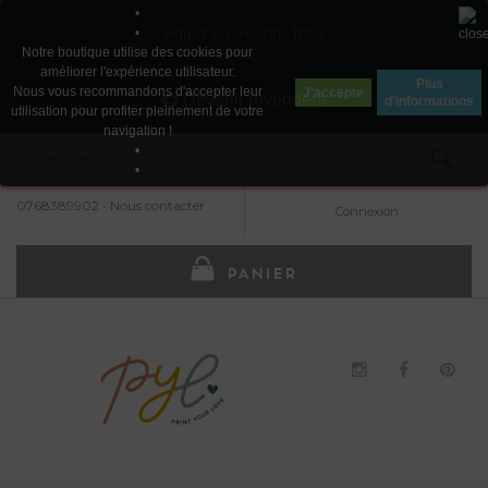
•
Payez en 4x sans frais
•
Notre boutique utilise des cookies pour
avec Paypal
améliorer l'expérience utilisateur.
Plus
Nous vous recommandons d'accepter leur
J'accepte
Devenir revendeur
d'informations
utilisation pour profiter pleinement de votre
navigation !
•
•
0768389902
•
Nous contacter
Connexion
PANIER