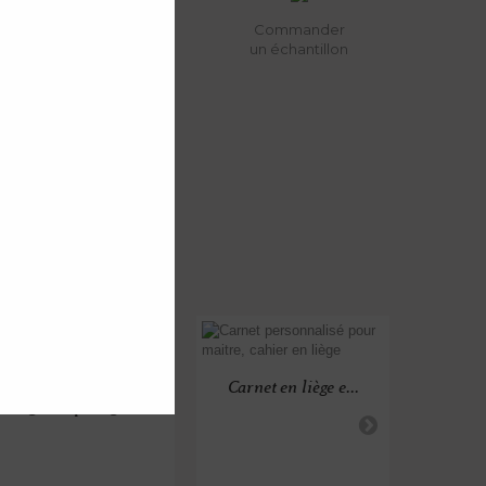
Commander
un échantillon
Poser une question
Carnet en liège e...
Règle en plexigla...