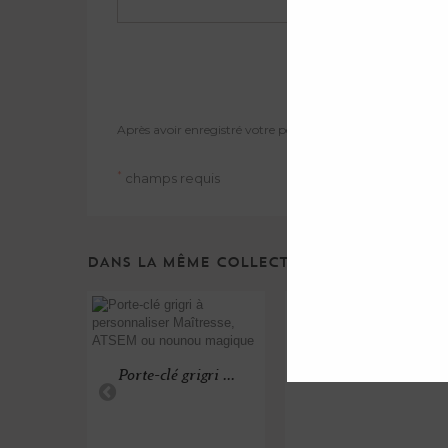
Après avoir enregistré votre personnalisation, n'oubliez pa
*
champs requis
DANS LA MÊME COLLECTION ...
Règle en bois Âme...
Porte-clé grigri ...