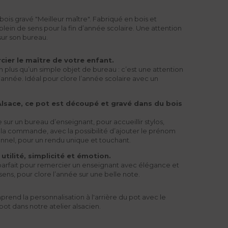
ois gravé "Meilleur maître". Fabriqué en bois et
plein de sens pour la fin d’année scolaire. Une attention
sur son bureau.
ier le maître de votre enfant.
n plus qu’un simple objet de bureau : c’est une attention
’année. Idéal pour clore l’année scolaire avec un
Alsace, ce pot est découpé et gravé dans du bois
e sur un bureau d’enseignant, pour accueillir stylos,
 la commande, avec la possibilité d’ajouter le prénom
onnel, pour un rendu unique et touchant.
 utilité, simplicité et émotion.
 parfait pour remercier un enseignant avec élégance et
sens, pour clore l’année sur une belle note.
rend la personnalisation à l'arrière du pot avec le
pot dans notre atelier alsacien.