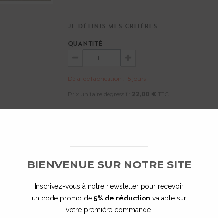
Je définis mes critères
QUANTITÉ
Délai de fabrication : 15 jours
Prix unitaire dégressif :
22,00 €
TTC
E PERSONNALISE MON PRODUIT
BIENVENUE SUR NOTRE SITE
Inscrivez-vous à notre newsletter pour recevoir
un code promo de
5% de réduction
valable sur
votre première commande.