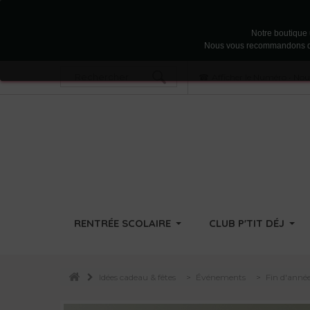
Notre boutique u
Nous vous recommandons d'acc
Afficher le Numéro
•
Nous
RENTRÉE SCOLAIRE
CLUB P'TIT DÉJ
Idées cadeau & fêtes
>
Événements
>
Fin d'année