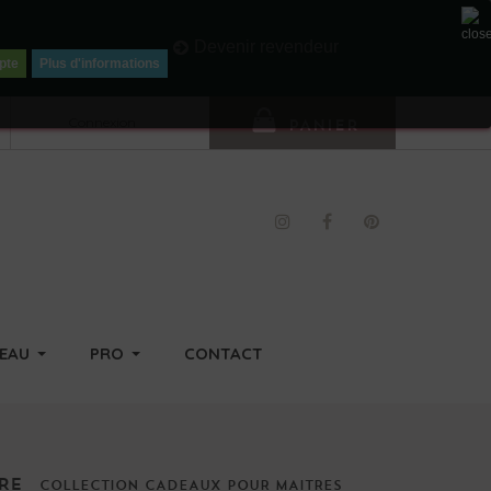
Li
Devenir revendeur
pte
Plus d'informations
Connexion
PANIER
DEAU
PRO
CONTACT
RE
COLLECTION
CADEAUX
POUR
MAITRES