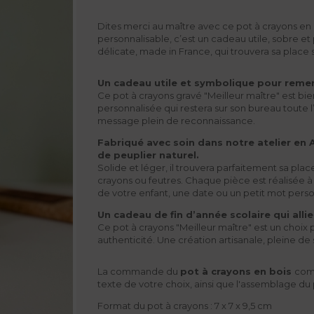
Dites merci au maître avec ce pot à crayons en b
personnalisable, c’est un cadeau utile, sobre et 
délicate, made in France, qui trouvera sa place 
Un cadeau utile et symbolique pour remerc
Ce pot à crayons gravé "Meilleur maître" est bie
personnalisée qui restera sur son bureau toute l
message plein de reconnaissance.
Fabriqué avec soin dans notre atelier en 
de peuplier naturel.
Solide et léger, il trouvera parfaitement sa plac
crayons ou feutres. Chaque pièce est réalisée à
de votre enfant, une date ou un petit mot pers
Un cadeau de fin d’année scolaire qui allie
Ce pot à crayons "Meilleur maître" est un choix
authenticité. Une création artisanale, pleine de 
La commande du
pot à crayons en bois
comp
texte de votre choix, ainsi que l'assemblage du 
Format du pot à crayons : 7 x 7 x 9,5 cm