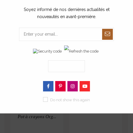
Soyez informé de nos dernières actualités et
nouveautés en avant-première.
ENREGISTRER
s d'ajouter le produit au panier.
Do not show this again
Porte-clé coach o...
Pot à crayons Org...