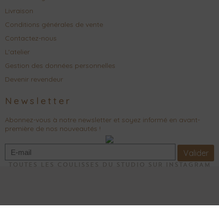
Livraison
Conditions générales de vente
Contactez-nous
L'atelier
Gestion des données personnelles
Devenir revendeur
Newsletter
Abonnez-vous à notre newsletter et soyez informé en avant-
première de nos nouveautés !
Valider
TOUTES LES COULISSES DU STUDIO SUR INSTAGRAM