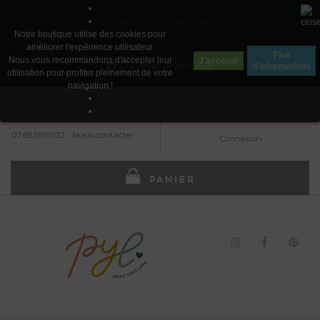
•
Payez en 4x sans frais
•
Notre boutique utilise des cookies pour
avec Paypal
améliorer l'expérience utilisateur.
Plus
Nous vous recommandons d'accepter leur
J'accepte
Devenir revendeur
d'informations
utilisation pour profiter pleinement de votre
navigation !
•
•
0768389902
•
Nous contacter
Connexion
PANIER