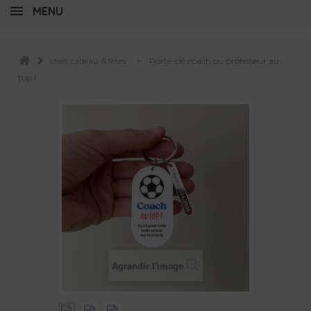
MENU
Idées cadeau & fêtes
>
Porte-clé coach ou professeur au
top !
Agrandir l'image