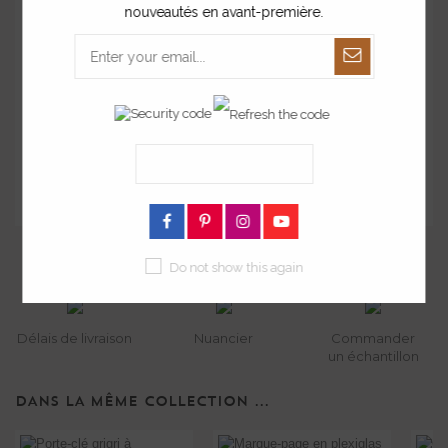
nouveautés en avant-première.
ENREGISTRER
Après avoir enregistré votre personnalisation, n'oubliez pas
d'ajouter le produit au panier.
*
champs requis
Poser une question
Do not show this again
Délais de livraison
Nuancier
Commander
un échantillon
DANS LA MÊME COLLECTION ...