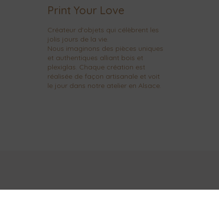
Print Your Love
Créateur d'objets qui célèbrent les
jolis jours de la vie.
Nous imaginons des pièces uniques
et authentiques alliant bois et
plexiglas. Chaque création est
réalisée de façon artisanale et voit
le jour dans notre atelier en Alsace.