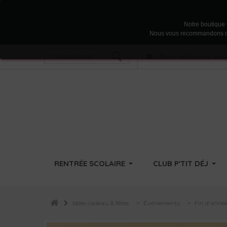
Notre boutique u
Nous vous recommandons d'acc
Afficher le Numéro
•
Nous
RENTRÉE SCOLAIRE
CLUB P'TIT DÉJ
Idées cadeau & fêtes
>
Événements
>
Fin d'année