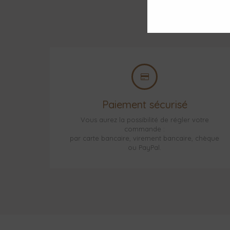
Paiement sécurisé
Vous aurez la possibilité de régler votre
commande :
par carte bancaire, virement bancaire, chèque
ou PayPal.