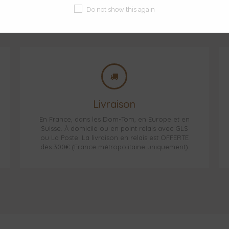
Do not show this again
Livraison
En France, dans les Dom-Tom, en Europe et en
Suisse. À domicile ou en point relais avec GLS
ou La Poste. La livraison en relais est OFFERTE
dès 300€ (France métropolitaine uniquement)