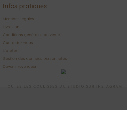
Infos pratiques
Mentions légales
Livraison
Conditions générales de vente
Contactez-nous
L'atelier
Gestion des données personnelles
Devenir revendeur
TOUTES LES COULISSES DU STUDIO SUR INSTAGRAM