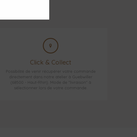
Click & Collect
Possibilité de venir récupérer votre commande
directement dans notre atelier à Guebwiller
(68500 - Haut-Rhin). Mode de "livraison" à
sélectionner lors de votre commande.