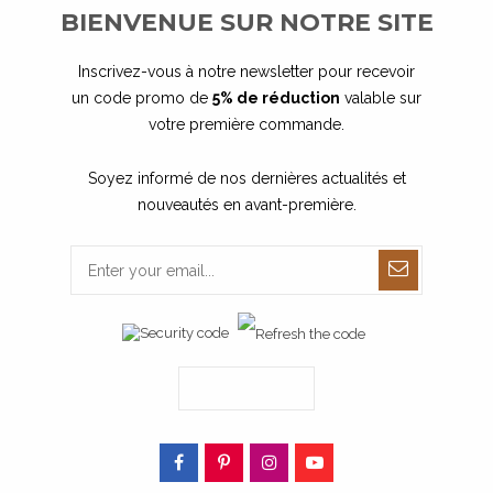
BIENVENUE SUR NOTRE SITE
Délai de fabrication : 7 jours
Prix unitaire dégressif :
10,00 €
TTC
Inscrivez-vous à notre newsletter pour recevoir
un code promo de
5% de réduction
valable sur
votre première commande.
Soyez informé de nos dernières actualités et
nouveautés en avant-première.
Porte-clé coeur B...
Porte-clé coeur M...