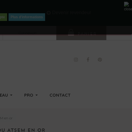
Li
Devenir revendeur
pte
Plus d'informations
Connexion
PANIER
DEAU
PRO
CONTACT
EM en or
OU ATSEM EN OR