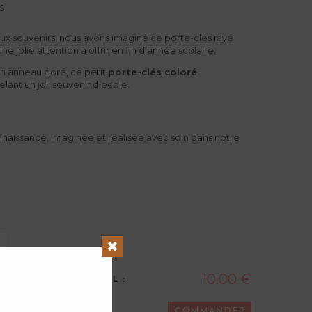
S
ux souvenirs, nous avons imaginé ce porte-clés rayé
e jolie attention à offrir en fin d’année scolaire.
on anneau doré, ce petit
porte-clés coloré
ant un joli souvenir d’école.
nnaissance, imaginée et réalisée avec soin dans notre
Close
10.00 €
MONTANT TOTAL :
COMMANDER