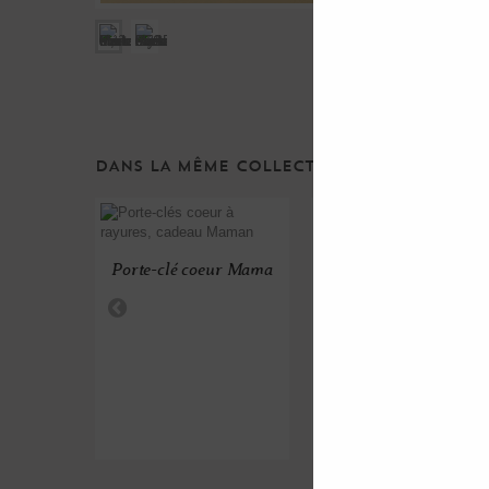
DANS LA MÊME COLLECTION ...
Porte-clé coeur Mama
Porte-clé coeur P...