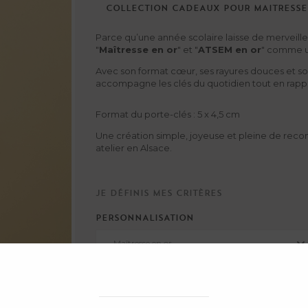
COLLECTION
CADEAUX
POUR
MAITRESSE
Parce qu’une année scolaire laisse de merveille
"
Maîtresse en or
" et "
ATSEM en or
" comme un
Avec son format cœur, ses rayures douces et s
accompagne les clés du quotidien tout en rappel
Format du porte-clés : 5 x 4,5 cm
Une création simple, joyeuse et pleine de reco
atelier en Alsace.
Je définis mes critères
PERSONNALISATION
Maîtresse en or
QUANTITÉ