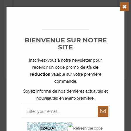
Clos
ENREGISTRER
BIENVENUE SUR NOTRE
Après avoir enregistré votre personnalisation, n'oubliez pas
SITE
d'ajouter le produit au panier.
*
champs requis
Inscrivez-vous à notre newsletter pour
recevoir un code promo de
5% de
Poser une question
réduction
valable sur votre première
commande.
Soyez informé de nos dernières actualités et
nouveautés en avant-première.