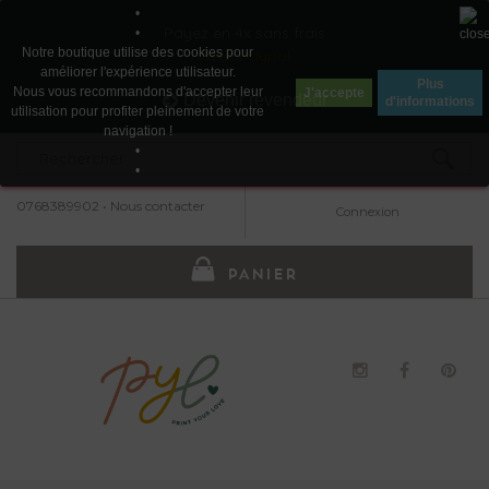
•
Payez en 4x sans frais
•
Notre boutique utilise des cookies pour
avec Paypal
améliorer l'expérience utilisateur.
Plus
Nous vous recommandons d'accepter leur
J'accepte
Devenir revendeur
d'informations
utilisation pour profiter pleinement de votre
navigation !
•
•
0768389902
•
Nous contacter
Connexion
PANIER