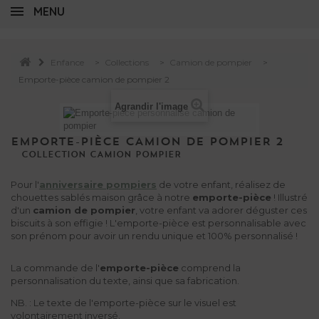
MENU
Enfance
>
Collections
>
Camion de pompier
>
Emporte-pièce camion de pompier 2
Agrandir l'image
EMPORTE-PIÈCE CAMION DE POMPIER 2
COLLECTION
CAMION
POMPIER
Pour l'
anniversaire pompiers
de votre enfant, réalisez de
chouettes sablés maison grâce à notre
emporte-pièce
! Illustré
d'un
camion de pompier
, votre enfant va adorer déguster ces
biscuits à son effigie ! L'emporte-pièce est personnalisable avec
son prénom pour avoir un rendu unique et 100% personnalisé !
La commande de l'
emporte-pièce
comprend la
personnalisation du texte, ainsi que sa fabrication.
NB. : Le texte de l'emporte-pièce sur le visuel est
volontairement inversé.