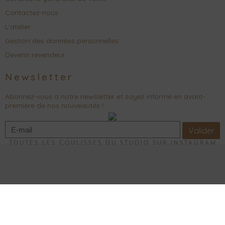
Contactez-nous
L'atelier
Gestion des données personnelles
Devenir revendeur
Newsletter
Abonnez-vous à notre newsletter et soyez informé en avant-
première de nos nouveautés !
Valider
TOUTES LES COULISSES DU STUDIO SUR INSTAGRAM