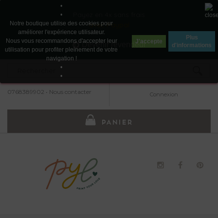
•
Payez en 4x sans frais
•
Notre boutique utilise des cookies pour
avec Paypal
améliorer l'expérience utilisateur.
Plus
Nous vous recommandons d'accepter leur
J'accepte
Devenir revendeur
d'informations
utilisation pour profiter pleinement de votre
navigation !
•
•
0768389902
•
Nous contacter
Connexion
PANIER