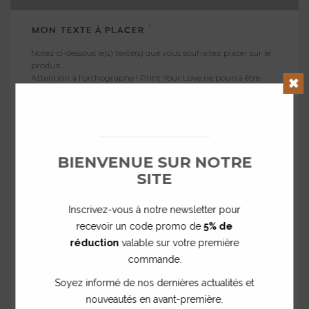
*
MON TEXTE À PLACER
Notez ci-dessous le(s) texte(s) que vous souhaitez placer sur le
produit.
Attention à l’orthographe ! Print Your Love ne pourra être
tenu responsable en cas de faute.
Prenez le soin de vous relire puis cliquez sur « Enregistrer ».
Clos
BIENVENUE SUR NOTRE
SITE
Inscrivez-vous à notre newsletter pour
recevoir un code promo de
5% de
réduction
valable sur votre première
ENREGISTRER
commande.
Soyez informé de nos dernières actualités et
Après avoir enregistré votre personnalisation, n'oubliez pas
d'ajouter le produit au panier.
nouveautés en avant-première.