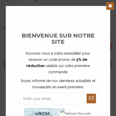
Délai de fabrication : 15 jours environ
Clos
Prix unitaire dégressif :
60,00 €
TTC
MONTANT TOTAL :
60.00 €
BIENVENUE SUR NOTRE
SITE
COMMANDER
Inscrivez-vous à notre newsletter pour
recevoir un code promo de
5% de
JE PERSONNALISE MON PRODUIT
réduction
valable sur votre première
commande.
MON TEXTE À PLACER
Soyez informé de nos dernières actualités et
Notez ci-dessous le(s) texte(s) que vous souhaitez placer sur le
nouveautés en avant-première.
produit.
Attention à l’orthographe ! Print Your Love ne pourra être
tenu responsable en cas de faute.
Prenez le soin de vous relire puis cliquez sur « Enregistrer ».