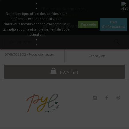
•
Payez en 4x sans frais
•
Notre boutique utilise des cookies pour
avec Paypal
améliorer l'expérience utilisateur.
Plus
Nous vous recommandons d'accepter leur
J'accepte
Devenir revendeur
d'informations
utilisation pour profiter pleinement de votre
navigation !
•
•
0768389902
•
Nous contacter
Connexion
PANIER