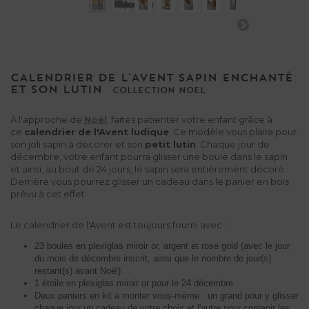
CALENDRIER DE L'AVENT SAPIN ENCHANTÉ
ET SON LUTIN
COLLECTION
NOEL
À l'approche de
Noël
, faites patienter votre enfant grâce à
ce
calendrier de l'Avent ludique
. Ce modèle vous plaira pour
son joli sapin à décorer et son
petit lutin
. Chaque jour de
décembre, votre enfant pourra glisser une boule dans le sapin
et ainsi, au bout de 24 jours, le sapin sera entièrement décoré.
Derrière vous pourrez glisser un cadeau dans le panier en bois
prévu à cet effet.
Le calendrier de l'Avent est toujours fourni avec :
23 boules en plexiglas miroir or, argent et rose gold (avec le jour
du mois de décembre inscrit, ainsi que le nombre de jour(s)
restant(s) avant Noël)
1 étoile en plexiglas miroir or pour le 24 décembre
Deux paniers en kit à monter vous-même : un grand pour y glisser
chaque jour un cadeau de votre choix et l'autre pour contenir les